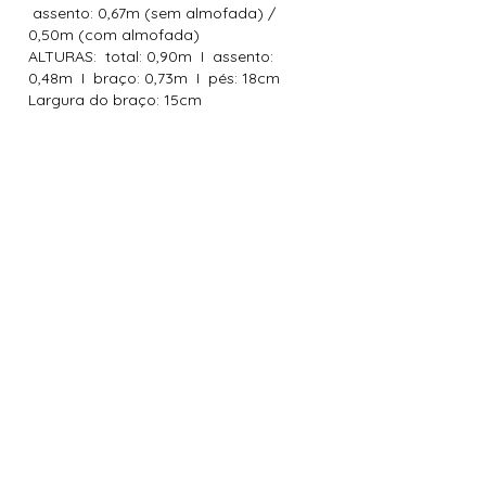
assento: 0,67m (sem almofada) /
0,50m (com almofada)
ALTURAS: total: 0,90m I assento:
0,48m I braço: 0,73m I pés: 18cm
Largura do braço: 15cm
MADEIRA DE LEI DE
REFLORESTAMENTO
MAIS DE 60 OPÇÕES DE
CORES E TEXTURAS
PERCINTAS ELÁSTICAS
ITALIANAS
ESPUMAS DE ALTA