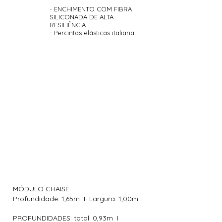
- ENCHIMENTO COM FIBRA
SILICONADA DE ALTA
ENCOSTO
RESILIÊNCIA
- Percintas elásticas italiana
MÓDULO BRAÇO
1
1
Larg. total
MÓDULO
INDIVIDUAL
0,
80
m
1
2
Larg.
a
Larg. total
2
0,65m
0,
65
m
/
0,
MÓDULO CHAISE
1
,05
m
/
1,
Profundidade: 1,65m I Largura: 1,00m
PROFUNDIDADES: total: 0,93m I