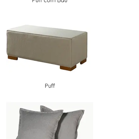
Puff com Baú
Puff