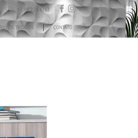
17 98226.6163
IO DE TECIDOS
CONTATO